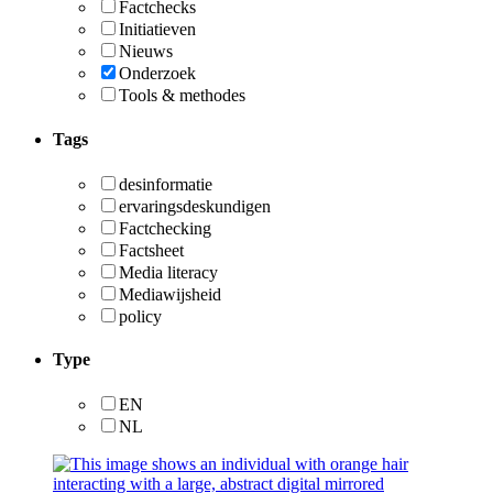
Factchecks
Initiatieven
Nieuws
Onderzoek
Tools & methodes
Tags
desinformatie
ervaringsdeskundigen
Factchecking
Factsheet
Media literacy
Mediawijsheid
policy
Type
EN
NL