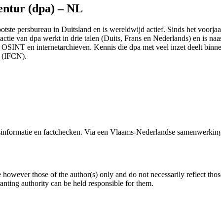
entur (dpa) – NL
rootste persbureau in Duitsland en is wereldwijd actief. Sinds het voorj
tie van dpa werkt in drie talen (Duits, Frans en Nederlands) en is naa
d OSINT en internetarchieven. Kennis die dpa met veel inzet deelt binne
k (IFCN).
formatie en factchecken. Via een Vlaams-Nederlandse samenwerking 
owever those of the author(s) only and do not necessarily reflect tho
ing authority can be held responsible for them.