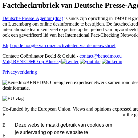
Factcheckrubriek van Deutsche Presse-Ag
Deutsche Presse-Agentur (dpa)
is sinds zijn oprichting in 1949 het g
en Luxemburg om online desinformatie te bestrijden. De factcheckredac
internationale team kent veel expertise op het gebied van bijvoorbeel
ook een geverifieerd lid van het International Fact-Checking Networ
Blijf op de hoogte van onze activiteiten via de nieuwsbrief
Contact: Coördinator Beeld & Geluid -
contact@benedmo.eu
Volg BENEDMO op Bluesky
Privacyverklaring
BENEDMO brengt een expertisenetwerk samen rond desin
desinformatie.
Co-funded by the European Union. Views and opinions expressed are h
Executive Agency (HADEA). Neither the European Union nor the grant
Blijf op de hoogte van onze activiteiten via de nieuwsbrief
Deze website maakt gebruik van cookies om
je surfervaring op onze website te
Email Address