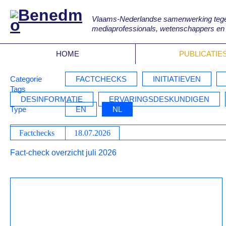
Vlaams-Nederlandse samenwerking tegen 
mediaprofessionals, wetenschappers en
HOME
PUBLICATIE
Categorie
FACTCHECKS
INITIATIEVEN
Tags
DESINFORMATIE
ERVARINGSDESKUNDIGEN
Type
EN
NL
Factchecks
18.07.2026
Fact-check overzicht juli 2026