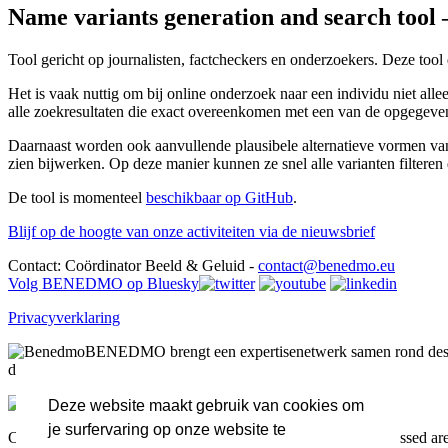
Name variants generation and search tool 
Tool gericht op journalisten, factcheckers en onderzoekers. Deze too
Het is vaak nuttig om bij online onderzoek naar een individu niet al
alle zoekresultaten die exact overeenkomen met een van de opgegeve
Daarnaast worden ook aanvullende plausibele alternatieve vormen van 
zien bijwerken. Op deze manier kunnen ze snel alle varianten filteren d
De tool is momenteel
beschikbaar op GitHub
.
Blijf op de hoogte van onze activiteiten via de nieuwsbrief
Contact: Coördinator Beeld & Geluid -
contact@benedmo.eu
Volg BENEDMO op Bluesky
Privacyverklaring
BENEDMO brengt een expertisenetwerk samen rond desin
desinformatie.
Deze website maakt gebruik van cookies om
je surfervaring op onze website te
Co-funded by the European Union. Views and opinions expressed are h