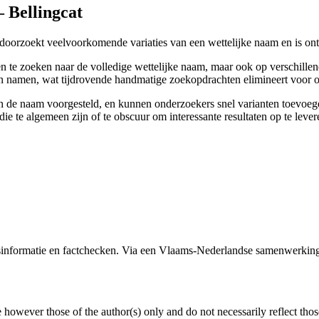
– Bellingcat
l doorzoekt veelvoorkomende variaties van een wettelijke naam en is on
leen te zoeken naar de volledige wettelijke naam, maar ook op verschill
n namen, wat tijdrovende handmatige zoekopdrachten elimineert voor 
de naam voorgesteld, en kunnen onderzoekers snel varianten toevoegen 
ie te algemeen zijn of te obscuur om interessante resultaten op te lever
formatie en factchecken. Via een Vlaams-Nederlandse samenwerking 
owever those of the author(s) only and do not necessarily reflect tho