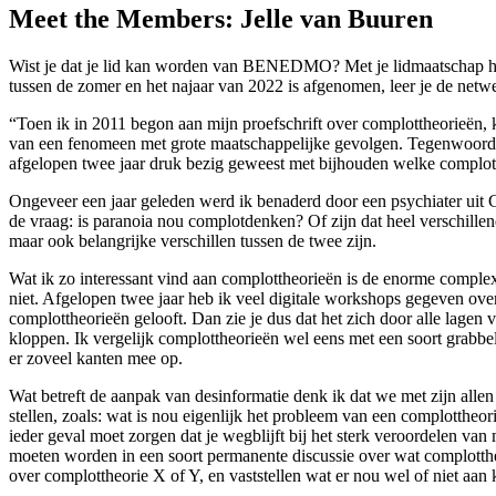
Meet the Members: Jelle van Buuren
Wist je dat je lid kan worden van BENEDMO? Met je lidmaatschap heb 
tussen de zomer en het najaar van 2022 is afgenomen, leer je de netwe
“Toen ik in 2011 begon aan mijn proefschrift over complottheorieën,
van een fenomeen met grote maatschappelijke gevolgen. Tegenwoordig,
afgelopen twee jaar druk bezig geweest met bijhouden welke complott
Ongeveer een jaar geleden werd ik benaderd door een psychiater uit G
de vraag: is paranoia nou complotdenken? Of zijn dat heel verschillen
maar ook belangrijke verschillen tussen de twee zijn.
Wat ik zo interessant vind aan complottheorieën is de enorme complexi
niet. Afgelopen twee jaar heb ik veel digitale workshops gegeven ove
complottheorieën gelooft. Dan zie je dus dat het zich door alle lagen
kloppen. Ik vergelijk complottheorieën wel eens met een soort grabbelto
er zoveel kanten mee op.
Wat betreft de aanpak van desinformatie denk ik dat we met zijn allen
stellen, zoals: wat is nou eigenlijk het probleem van een complotthe
ieder geval moet zorgen dat je wegblijft bij het sterk veroordelen van
moeten worden in een soort permanente discussie over wat complottheo
over complottheorie X of Y, en vaststellen wat er nou wel of niet aan 