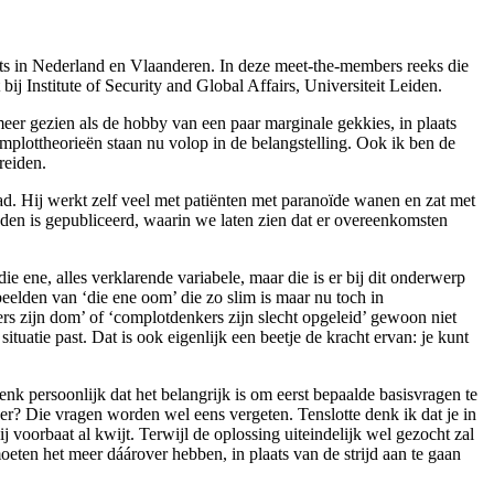
ts in Nederland en Vlaanderen. In deze meet-the-members reeks die
j Institute of Security and Global Affairs, Universiteit Leiden.
er gezien als de hobby van een paar marginale gekkies, in plaats
plottheorieën staan nu volop in de belangstelling. Ook ik ben de
reiden.
d. Hij werkt zelf veel met patiënten met paranoïde wanen en zat met
leden is gepubliceerd, waarin we laten zien dat er overeenkomsten
 ene, alles verklarende variabele, maar die is er bij dit onderwerp
eelden van ‘die ene oom’ die zo slim is maar nu toch in
ers zijn dom’ of ‘complotdenkers zijn slecht opgeleid’ gewoon niet
ituatie past. Dat is ook eigenlijk een beetje de kracht ervan: je kunt
nk persoonlijk dat het belangrijk is om eerst bepaalde basisvragen te
er? Die vragen worden wel eens vergeten. Tenslotte denk ik dat je in
 voorbaat al kwijt. Terwijl de oplossing uiteindelijk wel gezocht zal
ten het meer dáárover hebben, in plaats van de strijd aan te gaan