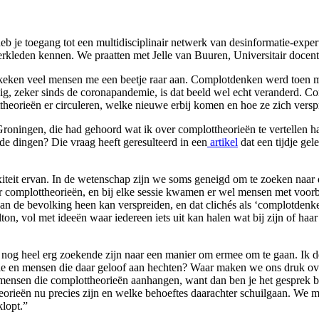
je toegang tot een multidisciplinair netwerk van desinformatie-exper
rkleden kennen. We praatten met Jelle van Buuren, Universitair docent bi
 keken veel mensen me een beetje raar aan. Complotdenken werd toen me
 zeker sinds de coronapandemie, is dat beeld wel echt veranderd. Com
heorieën er circuleren, welke nieuwe erbij komen en hoe ze zich versp
roningen, die had gehoord wat ik over complottheorieën te vertellen ha
de dingen? Die vraag heeft geresulteerd in een
artikel
dat een tijdje ge
teit ervan. In de wetenschap zijn we soms geneigd om te zoeken naar die
r complottheorieën, en bij elke sessie kwamen er wel mensen met voorb
 van de bevolking heen kan verspreiden, en dat clichés als ‘complotdenk
n, vol met ideeën waar iedereen iets uit kan halen wat bij zijn of haar s
 nog heel erg zoekende zijn naar een manier om ermee om te gaan. Ik de
orie en mensen die daar geloof aan hechten? Waar maken we ons druk ov
 mensen die complottheorieën aanhangen, want dan ben je het gesprek bij
rieën nu precies zijn en welke behoeftes daarachter schuilgaan. We moe
klopt.”