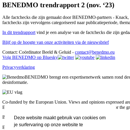
BENEDMO trendrapport 2 (nov. ‘23)
Alle factchecks die zijn gemaakt door BENEDMO-partners - Knack,
factchecks zijn vervolgens categoriseerd naar publicatieperiode, the
In dit trendrapport
vind je een analyse van de factchecks die zijn g
Blijf op de hoogte van onze activiteiten via de nieuwsbrief
Contact: Coördinator Beeld & Geluid -
contact@benedmo.eu
Volg BENEDMO op Bluesky
Privacyverklaring
BENEDMO brengt een expertisenetwerk samen rond desin
desinformatie.
Co-funded by the European Union. Views and opinions expressed are h
Executive Agency (HADEA). Neither the European Union nor the grant
Blijf op de hoogte van onze activiteiten via de nieuwsbrief
Deze website maakt gebruik van cookies om
je surfervaring op onze website te
Email Address