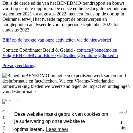
Dit is de derde editie van het BENEDMO-trendrapport en bouwt
voort op eerdere rapporten. De eerste editie besloeg de periode van
september 2021 tot augustus 2022, met een focus op de oorlog in
Oekraïne, terwijl het tweede rapport de onderwerpen en
hoogtepunten analyseerde voor de periode september 2022 tot
augustus 2023.
Blijf op de hoogte van onze activiteiten via de nieuwsbrief
Contact: Coördinator Beeld & Geluid -
contact@benedmo.eu
Volg BENEDMO op Bluesky
Privacyverklaring
BENEDMO brengt een expertisenetwerk samen rond
desinformatie en factchecken. Via een Vlaams-Nederlandse
samenwerking bieden we weerstand tegen de impact en uitdagingen
van desinformatie.
Co-funded by the European Union. Views and opinions expressed
Deze website maakt gebruik van cookies om
are however those of the author(s) only and do not necessarily
je surfervaring op onze website te
reflect those of the European Union or the European Health and
Digital Executive Agency (HADEA). Neither the European Union
optimaliseren.
Lees meer