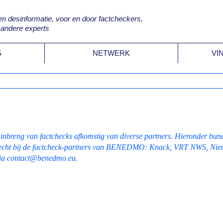
desinformatie, voor en door factcheckers,
 andere experts
S
NETWERK
VI
reng van factchecks afkomstig van diverse partners. Hieronder bunde
terecht bij de factcheck-partners van BENEDMO: Knack, VRT NWS, Nie
via
contact@benedmo.eu
.