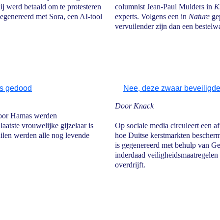
ij werd betaald om te protesteren
columnist Jean-Paul Mulders in
K
egenereerd met Sora, een AI-tool
experts. Volgens een in
Nature
ge
vervuilender zijn dan een bestelw
ars gedood
Nee, deze zwaar beveiligde
Door Knack
door Hamas werden
atste vrouwelijke gijzelaar is
Op sociale media circuleert een a
ilen werden alle nog levende
hoe Duitse kerstmarkten bescherm
is gegenereerd met behulp van Gem
inderdaad veiligheidsmaatregelen 
overdrijft.