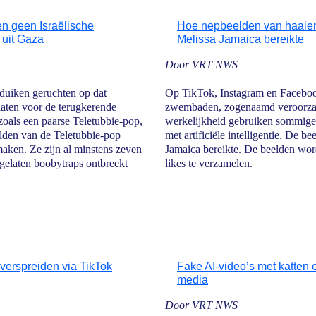
en geen Israëlische
Hoe nepbeelden van haaien
 uit Gaza
Melissa Jamaica bereikte
Door VRT NWS
 duiken geruchten op dat
Op TikTok, Instagram en Faceboo
laten voor de terugkerende
zwembaden, zogenaamd veroorzaak
zoals een paarse Teletubbie-pop,
werkelijkheid gebruiken sommige
elden van de Teletubbie-pop
met artificiële intelligentie. De 
maken. Ze zijn al minstens zeven
Jamaica bereikte. De beelden wor
gelaten boobytraps ontbreekt
likes te verzamelen.
 verspreiden via TikTok
Fake AI-video’s met katten e
media
Door VRT NWS