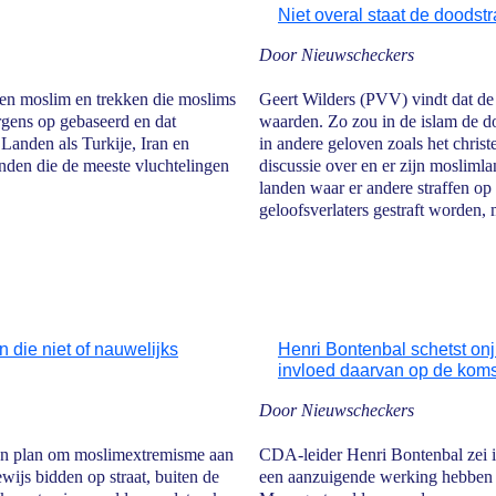
Niet overal staat de doodstr
Door Nieuwscheckers
gen moslim en trekken die moslims
Geert Wilders (PVV) vindt dat de 
ergens op gebaseerd en dat
waarden. Zo zou in de islam de doo
 Landen als Turkije, Iran en
in andere geloven zoals het chris
anden die de meeste vluchtelingen
discussie over en er zijn mosliml
landen waar er andere straffen op 
geloofsverlaters gestraft worden,
n die niet of nauwelijks
Henri Bontenbal schetst onj
invloed daarvan op de koms
Door Nieuwscheckers
en plan om moslimextremisme aan
CDA-leider Henri Bontenbal zei i
ijs bidden op straat, buiten de
een aanzuigende werking hebben 