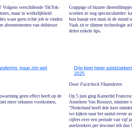
el? Volgens verschillende TikTok-
Grappige of bizarre dierenfilmpjes
atures, maar in werkelijkheid
worden ze nog spectaculairder: k
sites waar geen echte job te vinden
hun baasje een muis in de mond st
n dure abonnementen van dubieuze
Vaak zit er slimme technologie ach
delen enkele tips.
ndering, maar zijn wel
Drie keer meer asielzoekers
2025
Door Factcheck.Vlaanderen
pwarming geen effect heeft op de
Op 5 juni ging Kamerlid Frances
 niet meer orkanen voorkomen,
Anneleen Van Bossuyt, minister va
“Nederland heeft drie keer minder
we kijken naar het aantal eerste 
cijfers over een periode van vijf 
asielzoekers per inwoner telt dan