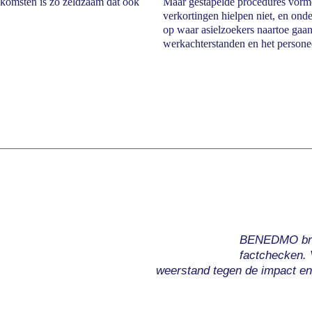
enkomsten is zo zeldzaam dat ook
Maar gestapelde procedures vormen
verkortingen hielpen niet, en onde
op waar asielzoekers naartoe gaan
werkachterstanden en het personee
BENEDMO bren
factchecken.
weerstand tegen de impact en