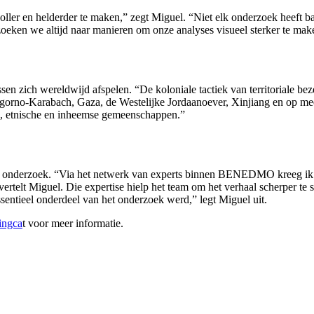
er en helderder te maken,” zegt Miguel. “Niet elk onderzoek heeft baat
zoeken we altijd naar manieren om onze analyses visueel sterker te make
en zich wereldwijd afspelen. “De koloniale tactiek van territoriale bez
Nagorno-Karabach, Gaza, de Westelijke Jordaanoever, Xinjiang en op me
ze, etnische en inheemse gemeenschappen.”
 onderzoek. “Via het netwerk van experts binnen BENEDMO kreeg ik t
 vertelt Miguel. Die expertise hielp het team om het verhaal scherpe
ssentieel onderdeel van het onderzoek werd,” legt Miguel uit.
ingca
t voor meer informatie.