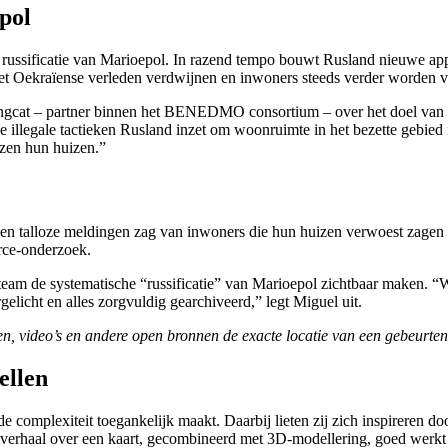
pol
e russificatie van Marioepol. In razend tempo bouwt Rusland nieuwe a
et Oekraïense verleden verdwijnen en inwoners steeds verder worden v
ingcat – partner binnen het BENEDMO consortium – over het doel van
llegale tactieken Rusland inzet om woonruimte in het bezette gebied i
zen hun huizen.”
alen talloze meldingen zag van inwoners die hun huizen verwoest zage
rce-onderzoek.
eam de systematische “russificatie” van Marioepol zichtbaar maken. “W
gelicht en alles zorgvuldig gearchiveerd,” legt Miguel uit.
n, video’s en andere open bronnen de exacte locatie van een gebeurteni
ellen
de complexiteit toegankelijk maakt. Daarbij lieten zij zich inspireren 
d verhaal over een kaart, gecombineerd met 3D-modellering, goed werkt 