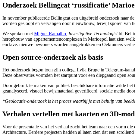
Onderzoek Bellingcat ‘russificatie’ Marioe
In november publiceerde Bellingcat een uitgebreid onderzoek naar d
worden gesloopt en vervangen door nieuwbouw, terwijl sporen van h
We spraken met
Miguel Ramalho
,
Investigative Technologist
bij Bell
heropbouw van appartementencomplexen in Marioepol laat zien welke i
enclave: nieuwe bewoners worden aangetrokken en Oekraïners verlie
Open source-onderzoek als basis
Het onderzoek begon toen zijn collega Ilvija Bruge in Telegram-kan
Deze observaties vormden het startpunt voor een diepgaand open sou
Door gebruik te maken van publiek beschikbare informatie wilde het t
geanalyseerd, visueel bewijsmateriaal geverifieerd, sociale media door
*Geolocatie-onderzoek is het proces waarbij je met behulp van beelde
Verhalen vertellen met kaarten en 3D-mod
Voor de presentatie van het verhaal zocht het team naar een vorm die 
Architecture. Eerdere projecten hadden al laten zien dat een scrollen