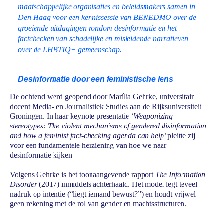
maatschappelijke organisaties en beleidsmakers samen in
Den Haag voor een kennissessie van BENEDMO over de
groeiende uitdagingen rondom desinformatie en het
factchecken van schadelijke en misleidende narratieven
over de LHBTIQ+ gemeenschap.
Desinformatie door een feministische lens
De ochtend werd geopend door Marília Gehrke, universitair
docent Media- en Journalistiek Studies aan de Rijksuniversiteit
Groningen. In haar keynote presentatie
‘Weaponizing
stereotypes: The violent mechanisms of gendered disinformation
and how a feminist fact-checking agenda can help’
pleitte zij
voor een fundamentele herziening van hoe we naar
desinformatie kijken.
Volgens Gehrke is het toonaangevende rapport
The Information
Disorder
(2017) inmiddels achterhaald. Het model legt teveel
nadruk op intentie (“liegt iemand bewust?”) en houdt vrijwel
geen rekening met de rol van gender en machtsstructuren.