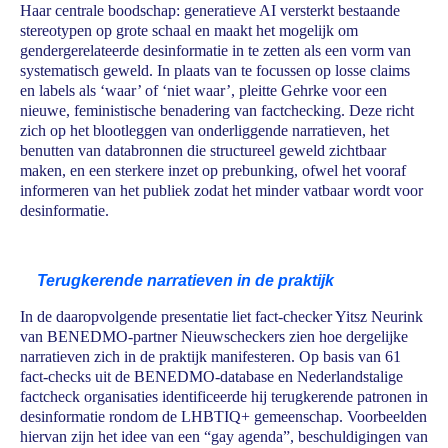
Haar centrale boodschap: generatieve AI versterkt bestaande
stereotypen op grote schaal en maakt het mogelijk om
gendergerelateerde desinformatie in te zetten als een vorm van
systematisch geweld. In plaats van te focussen op losse claims
en labels als ‘waar’ of ‘niet waar’, pleitte Gehrke voor een
nieuwe, feministische benadering van factchecking. Deze richt
zich op het blootleggen van onderliggende narratieven, het
benutten van databronnen die structureel geweld zichtbaar
maken, en een sterkere inzet op prebunking, ofwel het vooraf
informeren van het publiek zodat het minder vatbaar wordt voor
desinformatie.
Terugkerende narratieven in de praktijk
In de daaropvolgende presentatie liet fact-checker Yitsz Neurink
van BENEDMO-partner Nieuwscheckers zien hoe dergelijke
narratieven zich in de praktijk manifesteren. Op basis van 61
fact-checks uit de BENEDMO-database en Nederlandstalige
factcheck organisaties identificeerde hij terugkerende patronen in
desinformatie rondom de LHBTIQ+ gemeenschap. Voorbeelden
hiervan zijn het idee van een “gay agenda”, beschuldigingen van