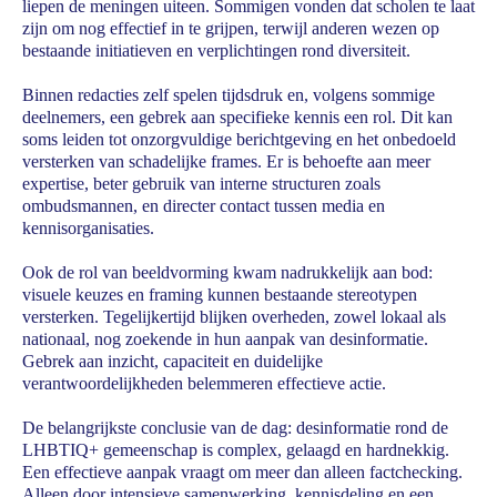
liepen de meningen uiteen. Sommigen vonden dat scholen te laat
zijn om nog effectief in te grijpen, terwijl anderen wezen op
bestaande initiatieven en verplichtingen rond diversiteit.
Binnen redacties zelf spelen tijdsdruk en, volgens sommige
deelnemers, een gebrek aan specifieke kennis een rol. Dit kan
soms leiden tot onzorgvuldige berichtgeving en het onbedoeld
versterken van schadelijke frames. Er is behoefte aan meer
expertise, beter gebruik van interne structuren zoals
ombudsmannen, en directer contact tussen media en
kennisorganisaties.
Ook de rol van beeldvorming kwam nadrukkelijk aan bod:
visuele keuzes en framing kunnen bestaande stereotypen
versterken. Tegelijkertijd blijken overheden, zowel lokaal als
nationaal, nog zoekende in hun aanpak van desinformatie.
Gebrek aan inzicht, capaciteit en duidelijke
verantwoordelijkheden belemmeren effectieve actie.
De belangrijkste conclusie van de dag: desinformatie rond de
LHBTIQ+ gemeenschap is complex, gelaagd en hardnekkig.
Een effectieve aanpak vraagt om meer dan alleen factchecking.
Alleen door intensieve samenwerking, kennisdeling en een