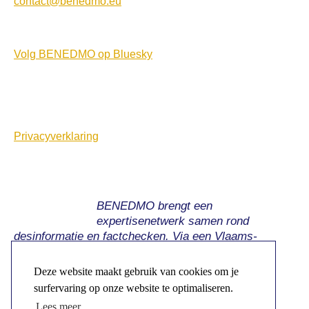
contact@benedmo.eu
Volg BENEDMO op Bluesky
Privacyverklaring
BENEDMO brengt een
expertisenetwerk samen rond
desinformatie en factchecken. Via een Vlaams-
Nederlandse samenwerking bieden we weerstand
tegen de impact en uitdagingen van desinformatie.
Deze website maakt gebruik van cookies om je
surfervaring op onze website te optimaliseren.
Lees meer