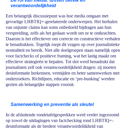
De rol van media: tussen bereik en
verantwoordelijkheid
Een belangrijk discussiepunt was hoe media omgaan met
gevoelige LHBTIQ+-gerelateerde onderwerpen. Het herhalen
van onjuiste claims kan soms onbedoeld bijdragen aan hun
verspreiding, zelfs als het gedaan wordt om ze te ontkrachten.
Daarom is het effectiever om correcte en constructieve verhalen
te benadrukken. Tegelijk roept dit vragen op over journalistieke
neutraliteit en bereik. Niet alle doelgroepen staan namelijk open
voor factchecks of positieve framing, wat het lastig maakt om
effectieve strategieën te bepalen. Tot slot werd benadrukt dat
journalisten zelf ook verantwoordelijkheid dragen: zij moeten
desinformatie herkennen, vermijden en beter samenwerken met
onderzoekers. Richtlijnen, educatie en ‘pre-bunking’ werden
gezien als belangrijke stappen vooruit.
Samenwerking en preventie als sleutel
In de afsluitende rondetafelgesprekken werd verder ingezoomd
op zowel de uitdagingen van factchecking rond LHBTIQ+-
desinformatie als de bredere verantwoordelijkheid van