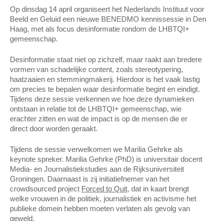
Op dinsdag 14 april organiseert het Nederlands Instituut voor
Beeld en Geluid een nieuwe BENEDMO kennissessie in Den
Haag, met als focus desinformatie rondom de LHBTQI+
gemeenschap.
Desinformatie staat niet op zichzelf, maar raakt aan bredere
vormen van schadelijke content, zoals stereotypering,
haatzaaien en stemmingmakerij. Hierdoor is het vaak lastig
om precies te bepalen waar desinformatie begint en eindigt.
Tijdens deze sessie verkennen we hoe deze dynamieken
ontstaan in relatie tot de LHBTQI+ gemeenschap, wie
erachter zitten en wat de impact is op de mensen die er
direct door worden geraakt.
Tijdens de sessie verwelkomen we Marilia Gehrke als
keynote spreker. Marilia Gehrke (PhD) is universitair docent
Media- en Journalistiekstudies aan de Rijksuniversiteit
Groningen. Daarnaast is zij initiatiefnemer van het
crowdsourced project
Forced to Quit
, dat in kaart brengt
welke vrouwen in de politiek, journalistiek en activisme het
publieke domein hebben moeten verlaten als gevolg van
geweld.