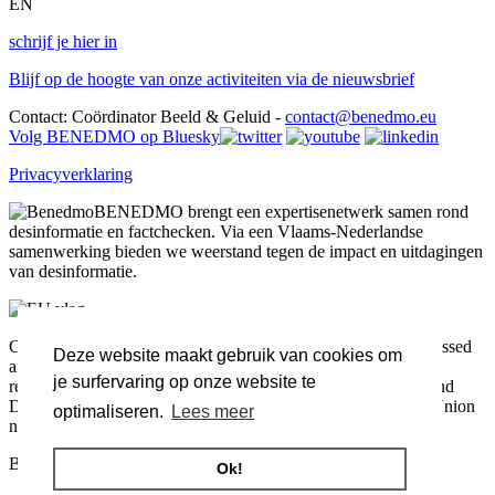
EN
schrijf je hier in
Blijf op de hoogte van onze activiteiten via de nieuwsbrief
Contact: Coördinator Beeld & Geluid -
contact@benedmo.eu
Volg BENEDMO op Bluesky
Privacyverklaring
BENEDMO brengt een expertisenetwerk samen rond
desinformatie en factchecken. Via een Vlaams-Nederlandse
samenwerking bieden we weerstand tegen de impact en uitdagingen
van desinformatie.
Co-funded by the European Union. Views and opinions expressed
Deze website maakt gebruik van cookies om
are however those of the author(s) only and do not necessarily
je surfervaring op onze website te
reflect those of the European Union or the European Health and
Digital Executive Agency (HADEA). Neither the European Union
optimaliseren.
Lees meer
nor the granting authority can be held responsible for them.
Blijf op de hoogte van onze activiteiten via de nieuwsbrief
Ok!