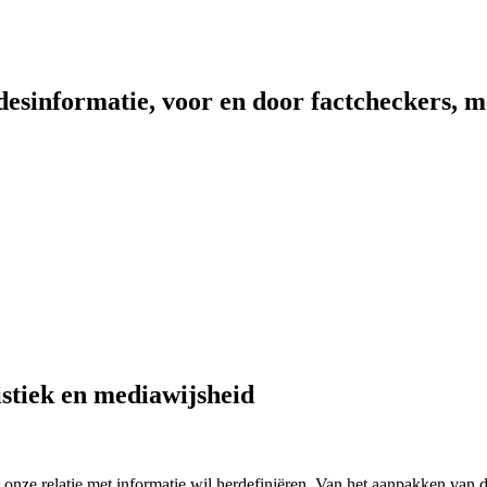
sinformatie, voor en door factcheckers, me
istiek en mediawijsheid
 onze relatie met informatie wil herdefiniëren. Van het aanpakken van 