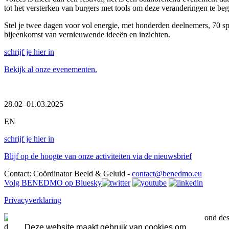
tot het versterken van burgers met tools om deze veranderingen te be
Stel je twee dagen voor vol energie, met honderden deelnemers, 70 sp
bijeenkomst van vernieuwende ideeën en inzichten.
schrijf je hier in
Bekijk al onze evenementen.
28.02–01.03.2025
EN
schrijf je hier in
Blijf op de hoogte van onze activiteiten via de nieuwsbrief
Contact: Coördinator Beeld & Geluid -
contact@benedmo.eu
Volg BENEDMO op Bluesky
Privacyverklaring
BENEDMO brengt een expertisenetwerk samen rond desin
desinformatie.
Deze website maakt gebruik van cookies om