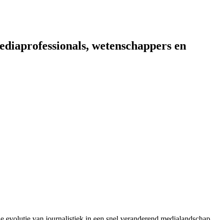
diaprofessionals, wetenschappers en
de evolutie van journalistiek in een snel veranderend medialandschap