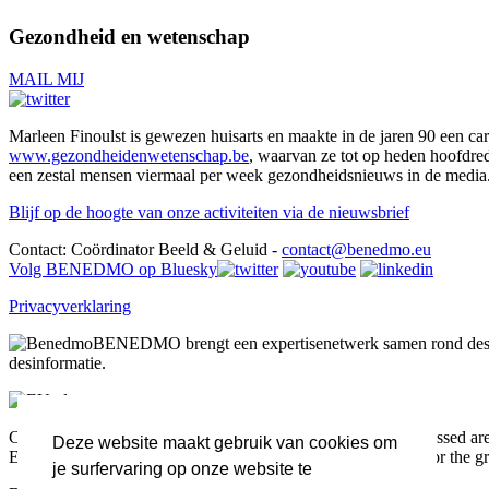
Gezondheid en wetenschap
MAIL MIJ
Marleen Finoulst is gewezen huisarts en maakte in de jaren 90 een car
www.gezondheidenwetenschap.be
, waarvan ze tot op heden hoofdre
een zestal mensen viermaal per week gezondheidsnieuws in de media.
Blijf op de hoogte van onze activiteiten via de nieuwsbrief
Contact: Coördinator Beeld & Geluid -
contact@benedmo.eu
Volg BENEDMO op Bluesky
Privacyverklaring
BENEDMO brengt een expertisenetwerk samen rond desin
desinformatie.
Co-funded by the European Union. Views and opinions expressed are h
Deze website maakt gebruik van cookies om
Executive Agency (HADEA). Neither the European Union nor the grant
je surfervaring op onze website te