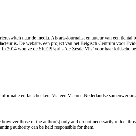
rièreswitch naar de media. Als arts-journalist en auteur van een tient
dacteur is. De website, een project van het Belgisch Centrum voor Evi
 In 2014 won ze de SKEPP-prijs ‘de Zesde Vijs’ voor haar kritische be
formatie en factchecken. Via een Vlaams-Nederlandse samenwerking 
owever those of the author(s) only and do not necessarily reflect tho
ing authority can be held responsible for them.