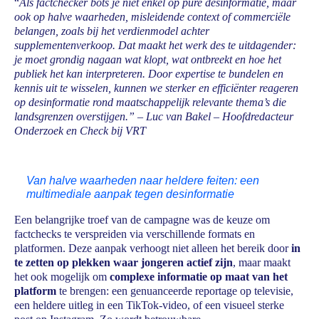
“
Als factchecker bots je niet enkel op pure desinformatie, maar
ook op halve waarheden, misleidende context of commerciële
belangen, zoals bij het verdienmodel achter
supplementenverkoop. Dat maakt het werk des te uitdagender:
je moet grondig nagaan wat klopt, wat ontbreekt en hoe het
publiek het kan interpreteren. Door expertise te bundelen en
kennis uit te wisselen, kunnen we sterker en efficiënter reageren
op desinformatie rond maatschappelijk relevante thema’s die
landsgrenzen overstijgen.” – Luc van Bakel – Hoofdredacteur
Onderzoek en Check bij VRT
Van halve waarheden naar heldere feiten: een
multimediale aanpak tegen desinformatie
Een belangrijke troef van de campagne was de keuze om
factchecks te verspreiden via verschillende formats en
platformen. Deze aanpak verhoogt niet alleen het bereik door
in
te zetten op plekken waar jongeren actief zijn
, maar maakt
het ook mogelijk om
complexe informatie op maat van het
platform
te brengen: een genuanceerde reportage op televisie,
een heldere uitleg in een TikTok-video, of een visueel sterke