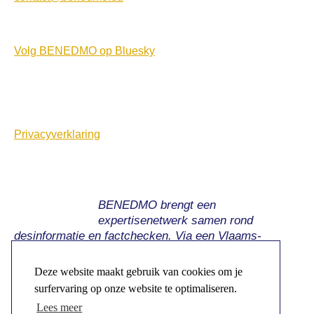
Volg BENEDMO op Bluesky
Privacyverklaring
BENEDMO brengt een
expertisenetwerk samen rond
desinformatie en factchecken. Via een Vlaams-
Nederlandse samenwerking bieden we weerstand
tegen de impact en uitdagingen van desinformatie.
Deze website maakt gebruik van cookies om je
surfervaring op onze website te optimaliseren.
Lees meer