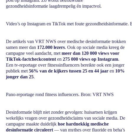
post op Instagram. Zo wordt betrouwbare
gezondheidsinformatie laagdrempelig én impactvol.
Video’s op Instagram en TikTok met foute gezondheidsinformati
De artikels van VRT NWS over medische desinformatie trokken
samen meer dan
172.000 lezers
. Ook op sociale media kreeg de
campagne veel aandacht, met
meer dan 120 000 views voor
TikTok-factcheckcontent
en
275 000 views op Instagram
.
Een tv-reportage over fitnessinfluencers bereikte ook een jonger
publiek met
56% van de kijkers tussen 25 en 44 jaar
en
10%
jonger dan 25
.
Pano-reportage rond fitness influencers. Bron: VRT NWS
Desinformatie blijft niet zonder gevolgen: huisartsen krijgen
wekelijks vragen over gezondheidsclaims van sociale media. De
campagne maakte duidelijk
hoe hardnekkig medische
desinformatie circuleert
— van mythes over fluoride en beha’s