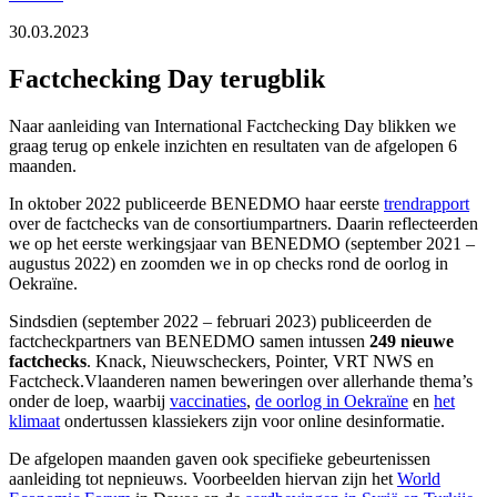
30.03.2023
Factchecking Day terugblik
Naar aanleiding van International Factchecking Day blikken we
graag terug op enkele inzichten en resultaten van de afgelopen 6
maanden.
In oktober 2022 publiceerde BENEDMO haar eerste
trendrapport
over de factchecks van de consortiumpartners. Daarin reflecteerden
we op het eerste werkingsjaar van BENEDMO (september 2021 –
augustus 2022) en zoomden we in op checks rond de oorlog in
Oekraïne.
Sindsdien (september 2022 – februari 2023) publiceerden de
factcheckpartners van BENEDMO samen intussen
249 nieuwe
factchecks
. Knack, Nieuwscheckers, Pointer, VRT NWS en
Factcheck.Vlaanderen namen beweringen over allerhande thema’s
onder de loep, waarbij
vaccinaties
,
de oorlog in Oekraïne
en
het
klimaat
ondertussen klassiekers zijn voor online desinformatie.
De afgelopen maanden gaven ook specifieke gebeurtenissen
aanleiding tot nepnieuws. Voorbeelden hiervan zijn het
World