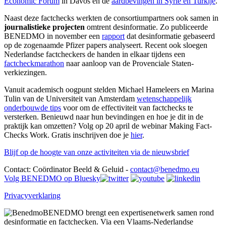
Economic Forum
in Davos en de
aardbevingen in Syrië en Turkije
.
Naast deze factchecks werkten de consortiumpartners ook samen in
journalistieke projecten
omtrent desinformatie. Zo publiceerde
BENEDMO in november een
rapport
dat desinformatie gebaseerd
op de zogenaamde Pfizer papers analyseert. Recent ook sloegen
Nederlandse factcheckers de handen in elkaar tijdens een
factcheckmarathon
naar aanloop van de Provenciale Staten-
verkiezingen.
Vanuit academisch oogpunt stelden Michael Hameleers en Marina
Tulin van de Universiteit van Amsterdam
wetenschappelijk
onderbouwde tips
voor om de effectiviteit van factchecks te
versterken. Benieuwd naar hun bevindingen en hoe je dit in de
praktijk kan omzetten? Volg op 20 april de webinar Making Fact-
Checks Work. Gratis inschrijven doe je
hier
.
Blijf op de hoogte van onze activiteiten via de nieuwsbrief
Contact: Coördinator Beeld & Geluid -
contact@benedmo.eu
Volg BENEDMO op Bluesky
Privacyverklaring
BENEDMO brengt een expertisenetwerk samen rond
desinformatie en factchecken. Via een Vlaams-Nederlandse